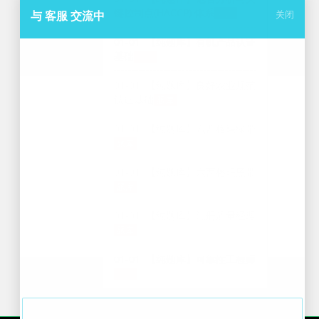
键控制点(HACCP) 体系
题库
与 客服 交流中
关闭
01-01
【纯题库】有机产品认证
基础
题库
01-01
【纯题库】良好农业规范
认证基础
题库
01-01
【纯题库】六西格玛绿带
题库
01-01
【纯题库】六西格玛黑带
题库
01-01
【纯题库】注册质量经理
题库
01-01
【纯题库】可靠性工程师
题库