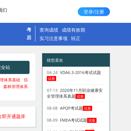
我们
登录/注册
考
查询成绩
成绩有效期
后
实习注意事项
转正
猜您喜欢
搜全站
04-24
VDA6.3-2016考试试题
试卷
理体系基础
信
森林管理体系
07-13
2020年11月职业健康安
全管理体系真题
试卷
08-08
APQP考试题
试卷
立即开通题库
08-09
FMEA考试试题
试卷